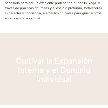
necesaria para ser un excelente profesor de Kundalini Yoga. A
través de prácticas rigurosas y el estudio profundo, fortalecerás
tu carácter y conciencia, elementos cruciales para guiar a otros
en su camino espiritual.
Este nivel se centra en cultivar la expansión
interna y el dominio individual que distinguen a
Cultivar la Expansión
un profesor excepcional. Ampliando los
principios del Nivel Uno, el Nivel Dos profundiza
Interna y el Dominio
en la evolución personal, permitiéndote integrar
Individual
y aplicar las enseñanzas de Kundalini Yoga en tu
vida diaria.